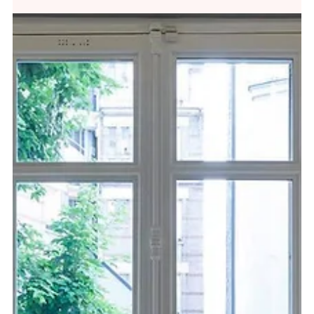
Comment entretenir votre
climatisation pour une
performance optimale ?
Pour garantir un fonctionnement optimal de
votre climatisation tout au long de l’année, un
entretien régulier est indispensable. Dans cet
article, nous vous donnons des conseils
pratiques sur les vérifications à effectuer, les
gestes simples à adopter au quotidien, et les
raisons pour lesquelles un entretien
professionnel annuel est fortement
recommandé. Préservez la durée de vie de
votre appareil tout en assurant un air sain
dans votre intérieur.