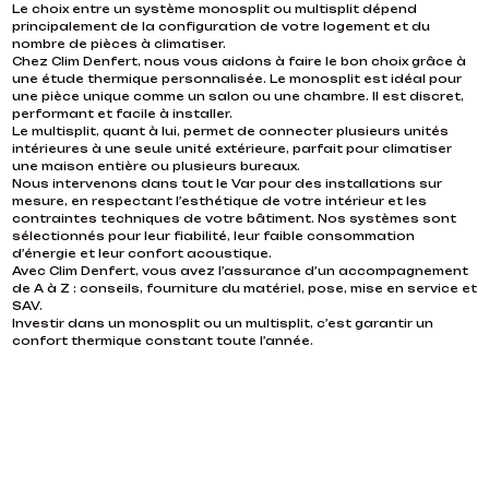
chauffage au sol. En captant l'énergie gratuite de l'air extérieur,
INSTALLATION DE CLIMATISATION À CANNES
Le choix entre un système monosplit ou multisplit dépend
CLIMATISEUR À FENTE PHANTOM
il peut fournir de l'énergie à votre réseau hydraulique et réaliser
principalement de la configuration de votre logement et du
d'importantes économies à long terme.
POMPES À CHALEUR PERFORMANTES ET
parfaitement intégrée, confort inégalé
nombre de pièces à climatiser.
Clim Denfert Saint Tropez est spécialisé dans l'installation de
ÉCOLOGIQUES AVEC CLIM DENFERT SAINT-
Les systèmes de conduits peuvent optimiser la distribution de
Chez Clim Denfert, nous vous aidons à faire le bon choix grâce à
systèmes de climatisation performants et autonomes. Les
l'air dans plusieurs pièces grâce à un réseau de tuyaux cachés
TROPEZ
une étude thermique personnalisée. Le monosplit est idéal pour
climatiseurs réversibles restent le choix le plus populaire en
dans le grenier ou le plafond. Ce type d'installation est
une pièce unique comme un salon ou une chambre. Il est discret,
raison de leur double fonctionnalité (chauffage en hiver,
particulièrement populaire dans les maisons indépendantes et
performant et facile à installer.
Pompes à chaleur air-eau et air-air à Cannes Les pompes à
refroidissement en été). Nous installons des climatiseurs
les villas où la décoration intérieure est cruciale. La
Le multisplit, quant à lui, permet de connecter plusieurs unités
chaleur sont la solution la plus écologique et la plus
muraux et des conduits, parfaits pour les intérieurs modernes
climatisation gainable est silencieuse, stable et discrète, avec
intérieures à une seule unité extérieure, parfait pour climatiser
économique pour chauffer ou refroidir votre maison. Chez Clim
ou rénovés. Cela permet à l'air de se diffuser simultanément
une seule unité extérieure contrôlable pièce par pièce via
une maison entière ou plusieurs bureaux.
Denfert Saint Tropez, nous installons des pompes à chaleur
avec peu d'impact visuel. Pour les clients ayant des exigences
thermostat ou domotique, offrant un confort haut de gamme.
Nous intervenons dans tout le Var pour des installations sur
air-air, qui fonctionnent comme des climatiseurs réversibles, et
de conception strictes, nous proposons également des
mesure, en respectant l’esthétique de votre intérieur et les
des pompes à chaleur air-eau, adaptées aux systèmes de
climatiseurs Phantom Split, où seules des ouvertures murales
contraintes techniques de votre bâtiment. Nos systèmes sont
chauffage hydrauliques (radiateurs ou plancher chauffant). En
discrètes laissent passer l'air, obtenant ainsi un effet
sélectionnés pour leur fiabilité, leur faible consommation
capturant les calories de l'air extérieur, ces systèmes peuvent
totalement invisible. Toutes nos installations sont conçues
d’énergie et leur confort acoustique.
générer efficacement de la chaleur ou de l'air frais. En plus de
pour s'adapter à votre espace, à vos limites techniques et à
Avec Clim Denfert, vous avez l’assurance d’un accompagnement
réduire vos factures, vous bénéficiez d'un confort thermique
vos préférences esthétiques. La climatisation est désormais
de A à Z : conseils, fourniture du matériel, pose, mise en service et
constant et d'un impact carbone réduit.
un investissement durable qui permet d'ajouter de la valeur à
SAV.
votre propriété tout en assurant un confort optimal.
Investir dans un monosplit ou un multisplit, c’est garantir un
confort thermique constant toute l’année.
CONTACTEZ-NOUS
CONTACTEZ-NOUS